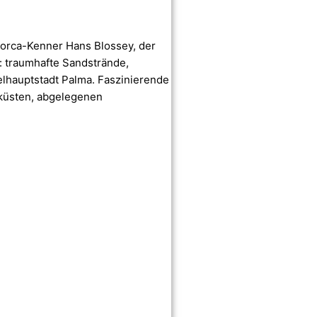
llorca-Kenner Hans Blossey, der
n: traumhafte Sandstrände,
elhauptstadt Palma. Faszinierende
sküsten, abgelegenen