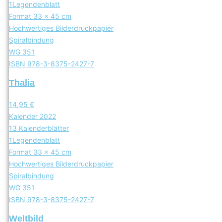
1Legendenblatt
Format 33 x 45 cm
Hochwertiges Bilderdruckpapier
Spiralbindung
WG 351
ISBN 978-3-8375-2427-7
Thalia
14,95 €
Kalender 2022
13 Kalenderblätter
1Legendenblatt
Format 33 x 45 cm
Hochwertiges Bilderdruckpapier
Spiralbindung
WG 351
ISBN 978-3-8375-2427-7
Weltbild