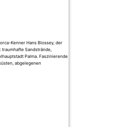
llorca-Kenner Hans Blossey, der
n: traumhafte Sandstrände,
elhauptstadt Palma. Faszinierende
sküsten, abgelegenen